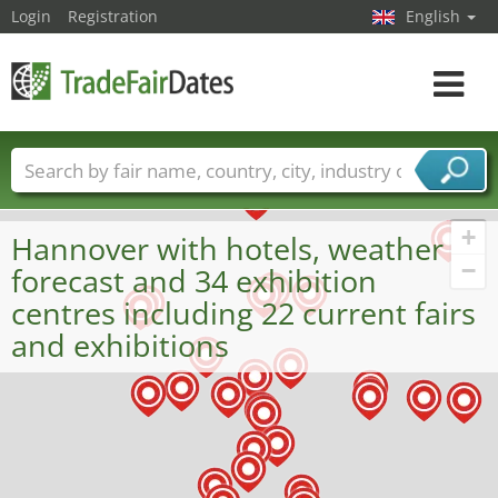
Login
Registration
English
Toggle
navigat
Trade fair names
Countries
Cities
Fair sectors
Service provider sectors
+
Hannover with hotels, weather
−
forecast and 34 exhibition
centres including 22 current fairs
and exhibitions