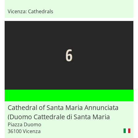
Vicenza: Cathedrals
Cathedral of Santa Maria Annunciata
(Duomo Cattedrale di Santa Maria
Piazza Duomo
Annunciata)
36100 Vicenza