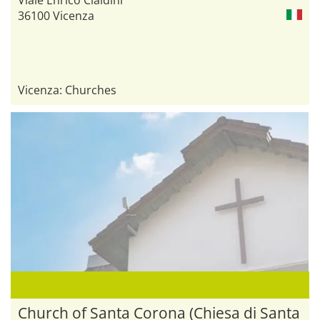
Viale Enrico Cialdini
Berico)
36100 Vicenza
Vicenza: Churches
Church of Santa Corona (Chiesa di Santa