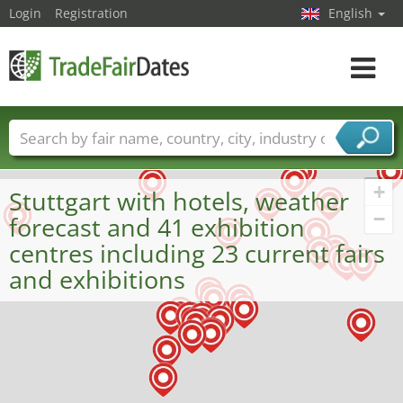
Login
Registration
English
Toggle
navigat
Trade fair names
Countries
Cities
Fair sectors
Service provider sectors
+
Stuttgart with hotels, weather
−
forecast and 41 exhibition
centres including 23 current fairs
and exhibitions